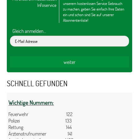
unserem kostenlosen Service Gebrauch
Infoservice
zu machen, geben Sie einfach Ihre Daten
ein und schon sind Sie auf unserer
Abonnentenliste!
Gleich anmelden...
SCHNELL GEFUNDEN
Wichtige Nummern:
Feuerwehr 122
Polizei 133
Rettung 144
Ärztenotrufnummer 141