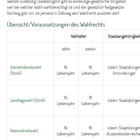
Wahlen zuständig. Diesbezüglich gibt es eindeutige gesetzliche Vorgaben
wer bei welcher Wahl wahlberechtigt ist und der gesetzlich festgesetzte
Stichtag gibt vor, ob jemand in Zeltweg sein Wahlrecht ausüben darf.
Übersicht/Voraussetzungen des Wahlrechts
Wahlalter
Staatsangehörigkei
aktiv
passiv
Gemeinderatswahl
16.
18.
österr. Staatsbürger
(Stmk)
Lebensjahr
Lebensjahr
Unionsbürger
16.
18.
Landtagswahl (Stmk)
österr. Staatsbürge
Lebensjahr
Lebensjahr
16.
18.
österr. Staatsbürger
Nationalratswahl
Lebensjahr
Lebensjahr
Auslandsösterreich