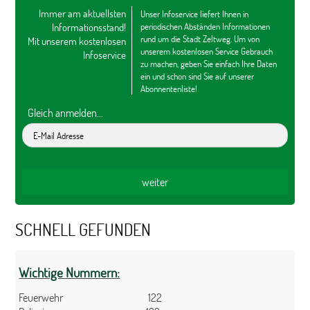
Immer am aktuellsten
Unser Infoservice liefert Ihnen in
Informationsstand!
periodischen Abständen Informationen
rund um die Stadt Zeltweg. Um von
Mit unserem kostenlosen
unserem kostenlosen Service Gebrauch
Infoservice
zu machen, geben Sie einfach Ihre Daten
ein und schon sind Sie auf unserer
Abonnentenliste!
Gleich anmelden...
SCHNELL GEFUNDEN
Wichtige Nummern:
Feuerwehr 122