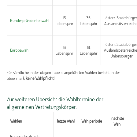
16.
35.
österr. Staatsbürger
Bundespräsidentenwahl
Lebensjahr
Lebensjahr
Auslandsösterreich
österr. Staatsbürger
16.
18.
Europawahl
Auslandsösterreiche
Lebensjahr
Lebensjahr
Unionsbürger
Für sämtliche in der obigen Tabelle angeführten Wahlen besteht in der
Steiermark
keine Wahlpflicht!
Zur weiteren Übersicht die Wahltermine der
allgemeinen Vertretungskörper:
nächste
Wahlen
letzte Wahl
Wahlperiode
Wah
l
Gemeinderatswahl