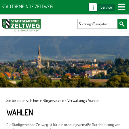
i
STADTGEMEINDE ZELTWEG
Service
Sie befinden sich hier »
Bürgerservice
»
Verwaltung
»
Wahlen
WAHLEN
Die Stadtgemeinde Zeltweg ist für die orndungsgemäße Durchführung von