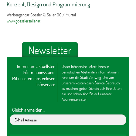
Konzept, Design und Programmierung
Werbeagentur Gössler & Sailer OG / Murtal
www.goesslersailer.at
Newsletter
Immer am aktuellsten
Unser Infoservice liefert Ihnen in
Informationsstand!
periodischen Abständen Informationen
rund um die Stadt Zeltweg. Um von
Mit unserem kostenlosen
unserem kostenlosen Service Gebrauch
Infoservice
zu machen, geben Sie einfach Ihre Daten
ein und schon sind Sie auf unserer
Abonnentenliste!
Gleich anmelden...