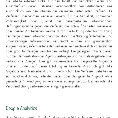
die Inhalte externer Links. Für den Inhalt der verlinkten Seiten sind
ausschließlich deren Betreiber verantwortlich. Wir distanzieren uns
ausdrücklich von den Inhalten der verlinkten Seiten oder Grafiken. Die
Verfasser übernehmen keinerlei Gewähr für die Aktualität, Korrektheit,
Vollständigkeit oder Qualität der bereitgestellten Informationen.
Haftungsansprüche gegen die Verfasser, die sich auf Schäden materieller
oder ideeller Art beziehen, welche durch die Nutzung oder Nichtnutzung
der dargebotenen Informationen bzw. durch die Nutzung fehlerhafter und
unvollständiger Informationen verursacht wurden sind grundsätzlich
ausgeschlossen, sofern seitens der Verfasser kein nachweislich vorsätzliches
oder grob fahrlässiges Verschulden vorliegt. Die gezeigten Inhalte dienen
nur der Demonstration der Agenturleistungen und nicht als Angebote oder
verbindliche Zusagen. Dies gilt insbesondere für dargestellte Angebote
unserer Kunden, auf deren Erfüllung es keinerlei Anspruch gibt. Alle
Angebote sind freibleibend und unverbindlich. Die Verfasser behalten es
sich ausdrücklich vor, Teile der Seiten oder das gesamte Angebot ohne
gesonderte Ankündigung zu verändern, zu ergänzen, zu löschen oder die
Veröffentlichung zeitweise oder endgültig einzustellen.
Google Analytics
Diese Website benutzt Google Analytics, einen Webanalysedienst der Google