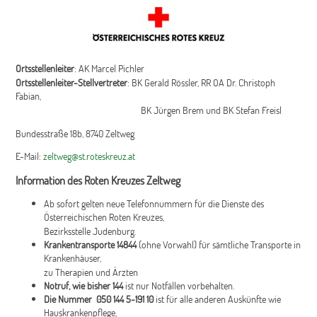
Ortsstellenleiter
: AK Marcel Pichler
Ortsstellenleiter-Stellvertreter
: BK Gerald Rössler, RR OA Dr. Christoph
Fabian,
BK Jürgen Brem und BK Stefan Freisl
Bundesstraße 18b, 8740 Zeltweg
E-Mail:
zeltweg@st.roteskreuz.at
Information des Roten Kreuzes Zeltweg
Ab sofort gelten neue Telefonnummern für die Dienste des
Österreichischen Roten Kreuzes,
Bezirksstelle Judenburg.
Krankentransporte 14844
(ohne Vorwahl) für sämtliche Transporte in
Krankenhäuser,
zu Therapien und Ärzten
Notruf, wie bisher 144
ist nur Notfällen vorbehalten.
Die Nummer 050 144 5-191 10
ist für alle anderen Auskünfte wie
Hauskrankenpflege,