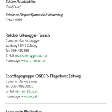
Sektion Mountainbiken
Gerald Lach
Sektionen Fitsport/Gymnastik & Klettersteig
Gerald Walzl
Reitclub Kaltenegger- Farrach
Obmann: Max Kaltenegger,
Waldweg 1, 8740 Zeltweg
Tel: 0664/3133165
E-Mail:
max.kaltenegger@aon.at
Homepage:
www.rc-farrach.at
Sportfliegergruppe KONDOR- Fliegerhorst Zeltweg
Obmann: Markus Zinner
Tel: 0664/88260883
E-Mail:
obmann@loxz.at
Homepage:
www.loxz.at
Sportverein BlocSpotter