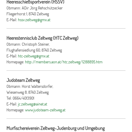
Heeresschießsportverein (HSSV)
Obmann: ADir Jörg Rehschützecker
Fliegerhorst 1, 8740 Zeltweg
E-Mail:
hssv.zeltweg@gmx.at
Heerestennisclub Zeltweg (HTC Zeltweg)
Obmann: Christoph Steiner,
Flughafensiedlung 60, 8740 Zeltweg
E-Mail:
htc-zeltweg@gmx.at
Homepage:
http://members.aon.at/htc.zeltweg/1288895.htm
Judoteam Zeltweg
Obmann: Horst Waltersdorfer,
Wiesenweg 8, 8740 Zeltweg
Tel: 0664/4013901
E-Mail:
jc.zeltweg@ainet.at
Homepage:
www.judoteam-zeltweg.at
Murfischereiverein Zeltweg-Judenburg und Umgebung