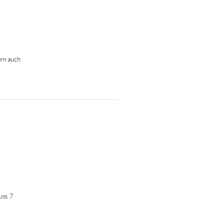
ern auch
ss. 7