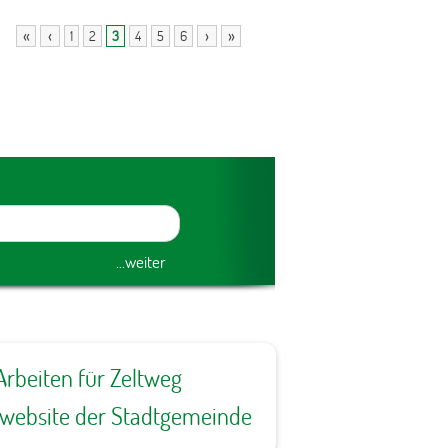
«
‹
›
»
1
2
3
4
5
6
Arbeiten für Zeltweg
ewebsite der Stadtgemeinde