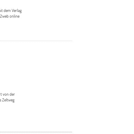
mit dem Verlag
p2web online
t von der
s Zeltweg