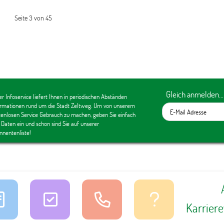
Seite 3 von 45
Gleich anmelden...
r Infoservice liefert Ihnen in periodischen Abständen
ormationen rund um die Stadt Zeltweg. Um von unserem
tenlosen Service Gebrauch zu machen, geben Sie einfach
 Daten ein und schon sind Sie auf unserer
nnentenliste!
Karrier