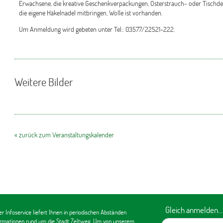
Erwachsene, die kreative Geschenkverpackungen, Osterstrauch- oder Tischdek
die eigene Häkelnadel mitbringen, Wolle ist vorhanden.
Um Anmeldung wird gebeten unter Tel.: 03577/22521-222.
Weitere Bilder
« zurück zum Veranstaltungskalender
Gleich anmelden...
r Infoservice liefert Ihnen in periodischen Abständen
ormationen rund um die Stadt Zeltweg. Um von unserem