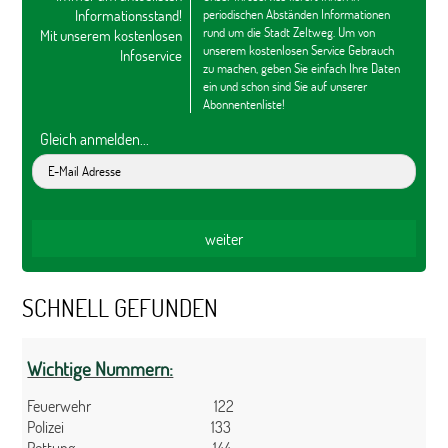
Informationsstand!
periodischen Abständen Informationen
rund um die Stadt Zeltweg. Um von
Mit unserem kostenlosen
unserem kostenlosen Service Gebrauch
Infoservice
zu machen, geben Sie einfach Ihre Daten
ein und schon sind Sie auf unserer
Abonnentenliste!
Gleich anmelden...
SCHNELL GEFUNDEN
Wichtige Nummern:
Feuerwehr 122
Polizei 133
Rettung 144