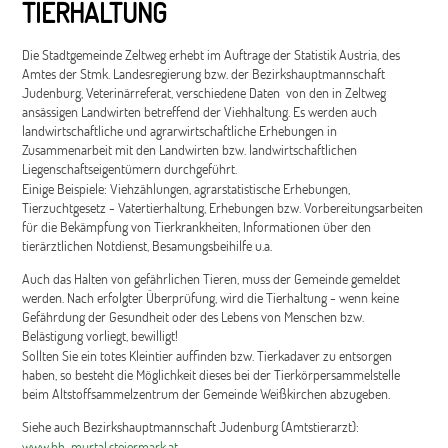
TIERHALTUNG
Die Stadtgemeinde Zeltweg erhebt im Auftrage der Statistik Austria, des
Amtes der Stmk. Landesregierung bzw. der Bezirkshauptmannschaft
Judenburg, Veterinärreferat, verschiedene Daten von den in Zeltweg
ansässigen Landwirten betreffend der Viehhaltung. Es werden auch
landwirtschaftliche und agrarwirtschaftliche Erhebungen in
Zusammenarbeit mit den Landwirten bzw. landwirtschaftlichen
Liegenschaftseigentümern durchgeführt.
Einige Beispiele: Viehzählungen, agrarstatistische Erhebungen,
Tierzuchtgesetz - Vatertierhaltung, Erhebungen bzw. Vorbereitungsarbeiten
für die Bekämpfung von Tierkrankheiten, Informationen über den
tierärztlichen Notdienst, Besamungsbeihilfe u.a.
Auch das Halten von gefährlichen Tieren, muss der Gemeinde gemeldet
werden. Nach erfolgter Überprüfung, wird die Tierhaltung - wenn keine
Gefährdung der Gesundheit oder des Lebens von Menschen bzw.
Belästigung vorliegt, bewilligt!
Sollten Sie ein totes Kleintier auffinden bzw. Tierkadaver zu entsorgen
haben, so besteht die Möglichkeit dieses bei der Tierkörpersammelstelle
beim Altstoffsammelzentrum der Gemeinde Weißkirchen abzugeben.
Siehe auch Bezirkshauptmannschaft Judenburg (Amtstierarzt):
www.bh-murtal.steiermark.at