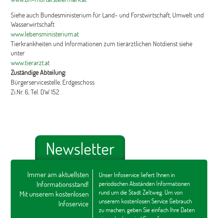
Siehe auch Bundesministerium für Land- und Forstwirtschaft, Umwelt und
Wasserwirtschaft
www.lebensministerium.at
Tierkrankheiten und Informationen zum tierärztlichen Notdienst siehe
unter
www.tierarzt.at
Zuständige Abteilung:
Bürgerservicestelle, Erdgeschoss
Zi.Nr. 6, Tel. DW 152
Newsletter
Immer am aktuellsten
Unser Infoservice liefert Ihnen in
Informationsstand!
periodischen Abständen Informationen
rund um die Stadt Zeltweg. Um von
Mit unserem kostenlosen
unserem kostenlosen Service Gebrauch
Infoservice
zu machen, geben Sie einfach Ihre Daten