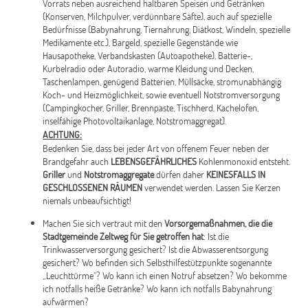
Vorrats neben ausreichend haltbaren Speisen und Getränken
(Konserven, Milchpulver, verdünnbare Säfte), auch auf spezielle
Bedürfnisse (Babynahrung, Tiernahrung, Diätkost, Windeln, spezielle
Medikamente etc.), Bargeld, spezielle Gegenstände wie
Hausapotheke, Verbandskasten (Autoapotheke), Batterie-,
Kurbelradio oder Autoradio, warme Kleidung und Decken,
Taschenlampen, genügend Batterien, Müllsäcke, stromunabhängig
Koch- und Heizmöglichkeit, sowie eventuell Notstromversorgung
(Campingkocher, Griller, Brennpaste, Tischherd, Kachelofen,
inselfähige Photovoltaikanlage, Notstromaggregat).
ACHTUNG:
Bedenken Sie, dass bei jeder Art von offenem Feuer neben der
Brandgefahr auch
LEBENSGEFÄHRLICHES
Kohlenmonoxid entsteht.
Griller
und
Notstromaggregate
dürfen daher
KEINESFALLS IN
GESCHLOSSENEN RÄUMEN
verwendet werden. Lassen Sie Kerzen
niemals unbeaufsichtigt!
Machen Sie sich vertraut mit den
Vorsorgemaßnahmen, die die
Stadtgemeinde Zeltweg für Sie getroffen hat
: Ist die
Trinkwasserversorgung gesichert? Ist die Abwasserentsorgung
gesichert? Wo befinden sich Selbsthilfestützpunkte sogenannte
„Leuchttürme“? Wo kann ich einen Notruf absetzen? Wo bekomme
ich notfalls heiße Getränke? Wo kann ich notfalls Babynahrung
aufwärmen?