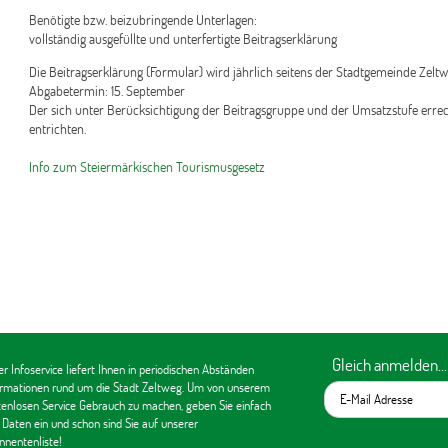
Benötigte bzw. beizubringende Unterlagen:
vollständig ausgefüllte und unterfertigte Beitragserklärung
Die Beitragserklärung (Formular) wird jährlich seitens der Stadtgemeinde Zelt
Abgabetermin: 15. September
Der sich unter Berücksichtigung der Beitragsgruppe und der Umsatzstufe errec
entrichten.
Info zum Steiermärkischen Tourismusgesetz
Gleich anmelden...
r Infoservice liefert Ihnen in periodischen Abständen
ormationen rund um die Stadt Zeltweg. Um von unserem
tenlosen Service Gebrauch zu machen, geben Sie einfach
 Daten ein und schon sind Sie auf unserer
nnentenliste!