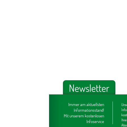
Newsletter
Immer am aktuellsten
Unse
Informationsstand!
Inf
kos
Mit unserem kostenlosen
Ihre
Infoservice
Abo