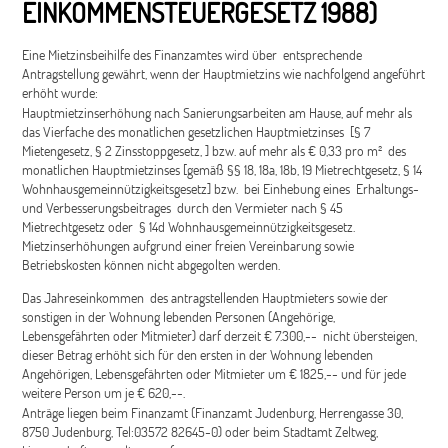
INKOMMENSTEUERGESETZ 1988)
Eine Mietzinsbeihilfe des Finanzamtes wird über entsprechende
Antragstellung gewährt, wenn der Hauptmietzins wie nachfolgend angeführt
erhöht wurde:
Hauptmietzinserhöhung nach Sanierungsarbeiten am Hause, auf mehr als
das Vierfache des monatlichen gesetzlichen Hauptmietzinses [§ 7
Mietengesetz, § 2 Zinsstoppgesetz, ] bzw. auf mehr als € 0,33 pro m² des
monatlichen Hauptmietzinses [gemäß §§ 18, 18a, 18b, 19 Mietrechtgesetz, § 14
Wohnhausgemeinnützigkeitsgesetz] bzw. bei Einhebung eines Erhaltungs-
und Verbesserungsbeitrages durch den Vermieter nach § 45
Mietrechtgesetz oder § 14d Wohnhausgemeinnützigkeitsgesetz.
Mietzinserhöhungen aufgrund einer freien Vereinbarung sowie
Betriebskosten können nicht abgegolten werden.
Das Jahreseinkommen des antragstellenden Hauptmieters sowie der
sonstigen in der Wohnung lebenden Personen (Angehörige,
Lebensgefährten oder Mitmieter) darf derzeit € 7.300,-- nicht übersteigen,
dieser Betrag erhöht sich für den ersten in der Wohnung lebenden
Angehörigen, Lebensgefährten oder Mitmieter um € 1825,-- und für jede
weitere Person um je € 620,--.
Anträge liegen beim Finanzamt (Finanzamt Judenburg, Herrengasse 30,
8750 Judenburg, Tel:03572 82645-0) oder beim Stadtamt Zeltweg,