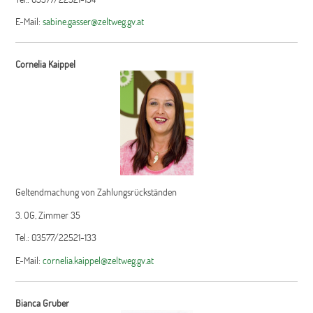
E-Mail:
sabine.gasser@zeltweg.gv.at
Cornelia Kaippel
Geltendmachung von Zahlungsrückständen
3. OG, Zimmer 35
Tel.: 03577/22521-133
E-Mail:
cornelia.kaippel@zeltweg.gv.at
Bianca Gruber