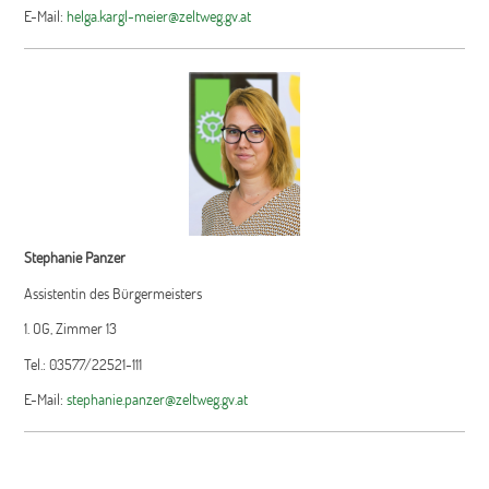
E-Mail:
helga.kargl-meier@zeltweg.gv.at
Stephanie Panzer
Assistentin des Bürgermeisters
1. OG, Zimmer 13
Tel.: 03577/22521-111
E-Mail:
stephanie.panzer@zeltweg.gv.at