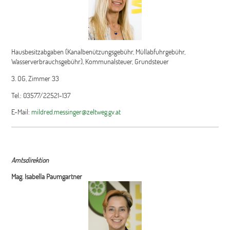
Hausbesitzabgaben (Kanalbenützungsgebühr, Müllabfuhrgebühr,
Wasserverbrauchsgebühr), Kommunalsteuer, Grundsteuer
3. OG, Zimmer 33
Tel.: 03577/22521-137
E-Mail:
mildred.messinger@zeltweg.gv.at
Amtsdirektion
Mag. Isabella Paumgartner