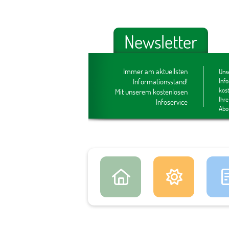
Newsletter
Immer am aktuellsten
Unse
Informationsstand!
Inf
kos
Mit unserem kostenlosen
Ihre
Infoservice
Abo