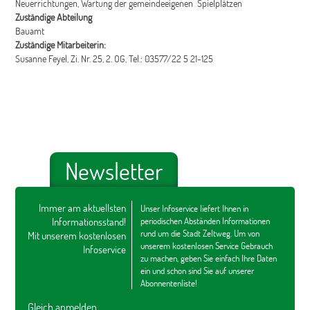
Neuerrichtungen, Wartung der gemeindeeigenen Spielplätzen
Zuständige Abteilung
Bauamt
Zuständige Mitarbeiterin:
Susanne Feyel, Zi. Nr. 25, 2. OG, Tel.: 03577/22 5 21-125
Newsletter
Immer am aktuellsten
Unser Infoservice liefert Ihnen in
Informationsstand!
periodischen Abständen Informationen
rund um die Stadt Zeltweg. Um von
Mit unserem kostenlosen
unserem kostenlosen Service Gebrauch
Infoservice
zu machen, geben Sie einfach Ihre Daten
ein und schon sind Sie auf unserer
Abonnentenliste!
Gleich anmelden...