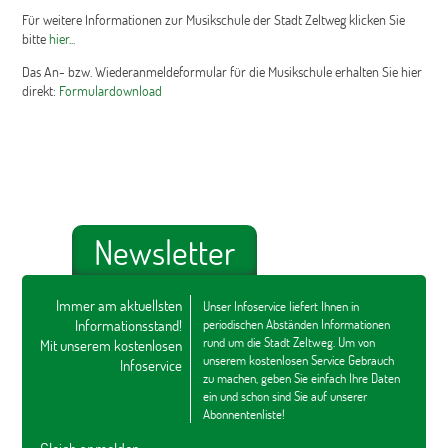
Für weitere Informationen zur Musikschule der Stadt Zeltweg klicken Sie
bitte
hier...
Das An- bzw. Wiederanmeldeformular für die Musikschule erhalten Sie hier
direkt:
Formulardownload
Newsletter
Immer am aktuellsten
Unser Infoservice liefert Ihnen in
Informationsstand!
periodischen Abständen Informationen
rund um die Stadt Zeltweg. Um von
Mit unserem kostenlosen
unserem kostenlosen Service Gebrauch
Infoservice
zu machen, geben Sie einfach Ihre Daten
ein und schon sind Sie auf unserer
Abonnentenliste!