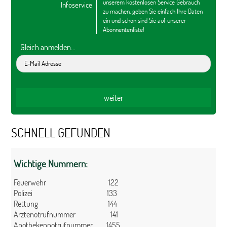
unserem kostenlosen Service Gebrauch
Infoservice
zu machen, geben Sie einfach Ihre Daten
ein und schon sind Sie auf unserer
Abonnentenliste!
Gleich anmelden...
SCHNELL GEFUNDEN
Wichtige Nummern:
Feuerwehr 122
Polizei 133
Rettung 144
Ärztenotrufnummer 141
Apothekennotrufnummer 1455