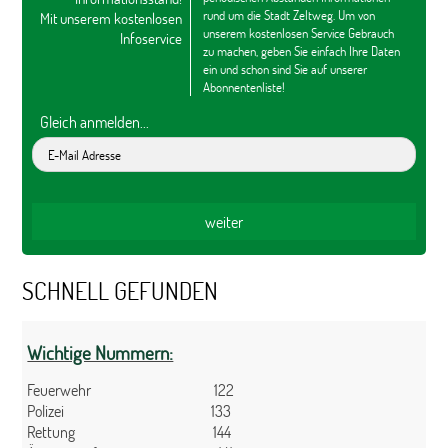
rund um die Stadt Zeltweg. Um von
Mit unserem kostenlosen
unserem kostenlosen Service Gebrauch
Infoservice
zu machen, geben Sie einfach Ihre Daten
ein und schon sind Sie auf unserer
Abonnentenliste!
Gleich anmelden...
SCHNELL GEFUNDEN
Wichtige Nummern:
Feuerwehr 122
Polizei 133
Rettung 144