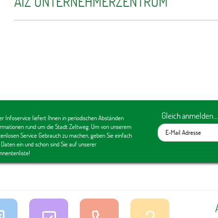
AIZ UNTERNEHMERZENTRUM
Gleich anmelden...
r Infoservice liefert Ihnen in periodischen Abständen
ormationen rund um die Stadt Zeltweg. Um von unserem
tenlosen Service Gebrauch zu machen, geben Sie einfach
 Daten ein und schon sind Sie auf unserer
nnentenliste!