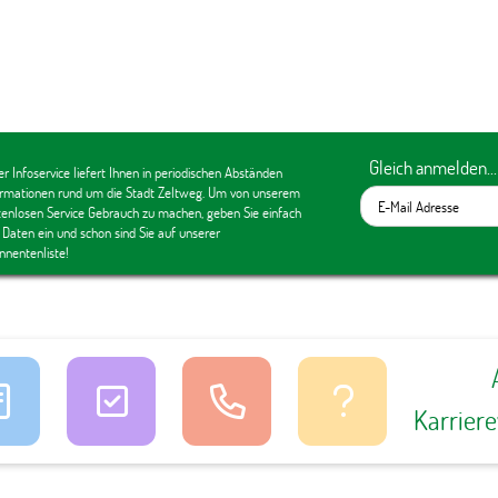
Gleich anmelden...
r Infoservice liefert Ihnen in periodischen Abständen
ormationen rund um die Stadt Zeltweg. Um von unserem
tenlosen Service Gebrauch zu machen, geben Sie einfach
 Daten ein und schon sind Sie auf unserer
nnentenliste!
Karrier