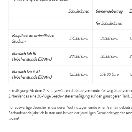
SchülerInnen
Gemeindebeitrag
E
für SchülerInnen
Hauptfach im ordentlichen
575,00 Euro
818,00 Euro
1
Studium
Kursfach (ab 6)
284,00 Euro
195,00 Euro
2
1 Wochenstunde (50 Min.)
Kursfach (zu 4-5)
425,00 Euro
376,00 Euro
4
1 Wochenstunde (50 Min.)
Ermäßigung: Ab dem 2. Kind gewähren die Stadtgemeinde Zeltweg, Stadtgeme
Zirbenlandes eine 30-%ige Geschwisterermäßigung auf den günstigeren Tarif. E
Für auswärtige Besucher muss deren Wohnsitzgemeinde einen Gemeindebeitrag 
Sachaufwände jährlich leisten und ist von der jeweiligen Gemeinde
vor
der Anm
lassen!