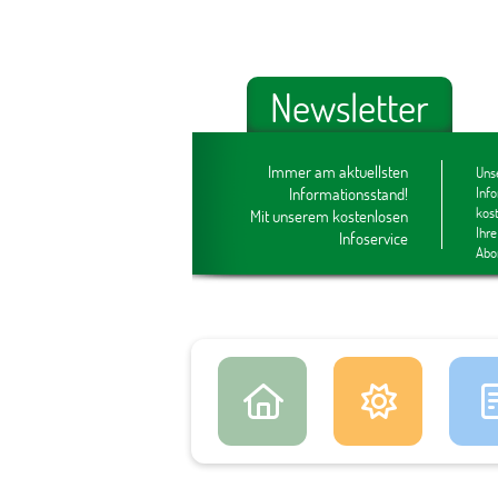
Newsletter
Immer am aktuellsten
Unse
Informationsstand!
Inf
kos
Mit unserem kostenlosen
Ihre
Infoservice
Abo