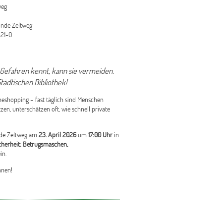
weg
inde Zeltweg
21-0
 Gefahren kennt, kann sie vermeiden.
tädtischen Bibliothek!
neshopping – fast täglich sind Menschen
n, unterschätzen oft, wie schnell private
nde Zeltweg am
23. April 2026
um
17:00 Uhr
in
icherheit: Betrugsmaschen,
in.
nnen!