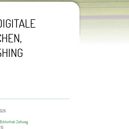
IGITALE
CHEN,
ING E
2026
 Bibliothek Zeltweg
 15