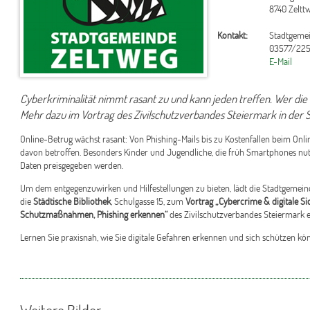
8740 Zeltt
Kontakt:
Stadtgeme
03577/225
E-Mail
Cyberkriminalität nimmt rasant zu und kann jeden treffen. Wer die
Mehr dazu im Vortrag des Zivilschutzverbandes Steiermark in der S
Online-Betrug wächst rasant: Von Phishing-Mails bis zu Kostenfallen beim Onli
davon betroffen. Besonders Kinder und Jugendliche, die früh Smartphones nutze
Daten preisgegeben werden.
Um dem entgegenzuwirken und Hilfestellungen zu bieten, lädt die Stadtgemei
die
Städtische Bibliothek
, Schulgasse 15, zum
Vortrag „Cybercrime & digitale S
Schutzmaßnahmen, Phishing erkennen“
des Zivilschutzverbandes Steiermark e
Lernen Sie praxisnah, wie Sie digitale Gefahren erkennen und sich schützen kö