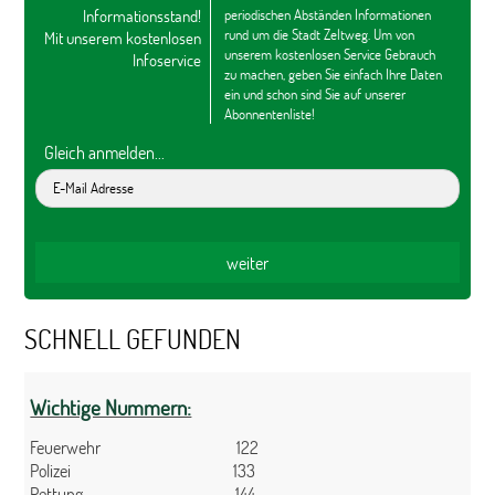
Informationsstand!
periodischen Abständen Informationen
rund um die Stadt Zeltweg. Um von
Mit unserem kostenlosen
unserem kostenlosen Service Gebrauch
Infoservice
zu machen, geben Sie einfach Ihre Daten
ein und schon sind Sie auf unserer
Abonnentenliste!
Gleich anmelden...
SCHNELL GEFUNDEN
Wichtige Nummern:
Feuerwehr 122
Polizei 133
Rettung 144