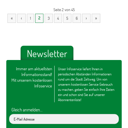
Seite 2 von 45
«
‹
›
»
2
1
3
4
5
6
Newsletter
Immer am aktuellsten
Unser Infoservice liefert Ihnen in
Informationsstand!
periodischen Abständen Informationen
rund um die Stadt Zeltweg. Um von
Mit unserem kostenlosen
unserem kostenlosen Service Gebrauch
Infoservice
zu machen, geben Sie einfach Ihre Daten
ein und schon sind Sie auf unserer
Abonnentenliste!
Gleich anmelden...