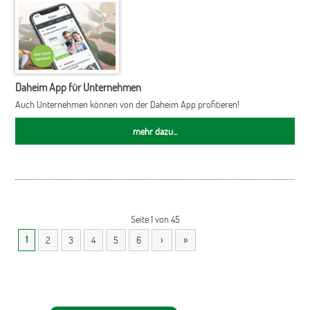
Daheim App für Unternehmen
Auch Unternehmen können von der Daheim App profitieren!
mehr dazu...
Seite 1 von 45
›
»
1
2
3
4
5
6