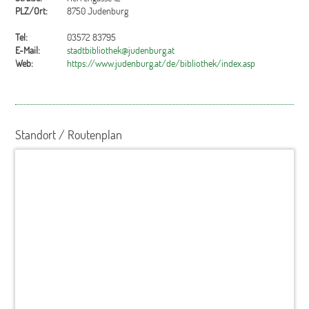
PLZ/Ort:
8750 Judenburg
Tel:
03572 83795
E-Mail:
stadtbibliothek@judenburg.at
Web:
https://www.judenburg.at/de/bibliothek/index.asp
Standort / Routenplan