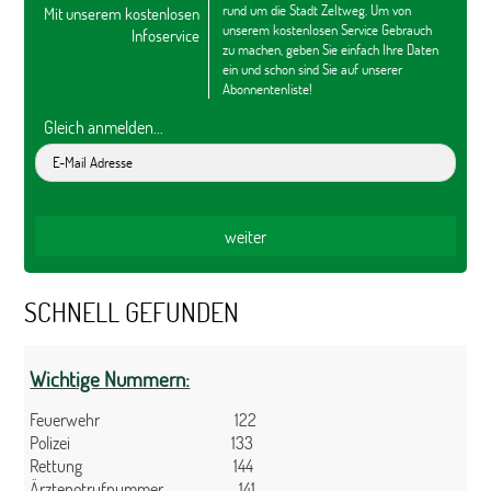
rund um die Stadt Zeltweg. Um von
Mit unserem kostenlosen
unserem kostenlosen Service Gebrauch
Infoservice
zu machen, geben Sie einfach Ihre Daten
ein und schon sind Sie auf unserer
Abonnentenliste!
Gleich anmelden...
SCHNELL GEFUNDEN
Wichtige Nummern:
Feuerwehr 122
Polizei 133
Rettung 144
Ärztenotrufnummer 141