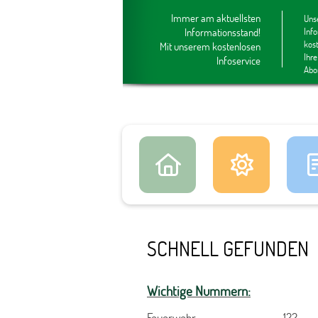
Immer am aktuellsten
Unse
Informationsstand!
Inf
kos
Mit unserem kostenlosen
Ihre
Infoservice
Abo
SCHNELL GEFUNDEN
Wichtige Nummern:
Feuerwehr 122