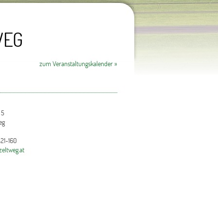
WEG
zum Veranstaltungskalender »
 5
eg
21-160
eltweg.at