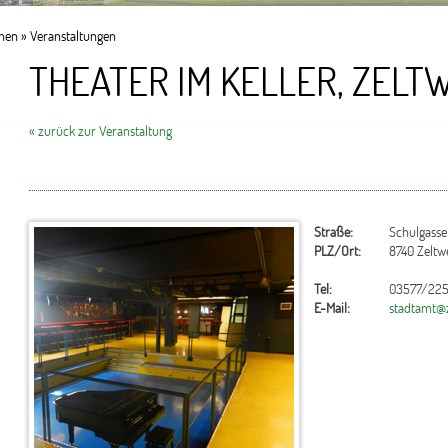
onen
»
Veranstaltungen
THEATER IM KELLER, ZELT
« zurück zur Veranstaltung
Straße:
Schulgasse
PLZ/Ort:
8740 Zeltw
Tel:
03577/225
E-Mail:
stadtamt@z