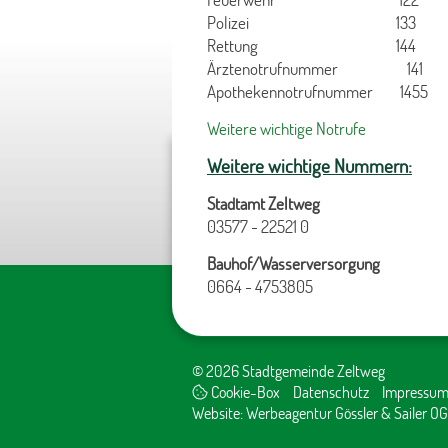
Polizei 133
Rettung 144
Ärztenotrufnummer 141
Apothekennotrufnummer 1455
Weitere wichtige Notrufe
Weitere wichtige Nummern:
Stadtamt Zeltweg
03577 - 22521 0
Bauhof/Wasserversorgung
0664 - 4753805
© 2026 Stadtgemeinde Zeltweg
Cookie-Box
Datenschutz
Impressu
Website:
Werbeagentur Gössler & Sailer OG