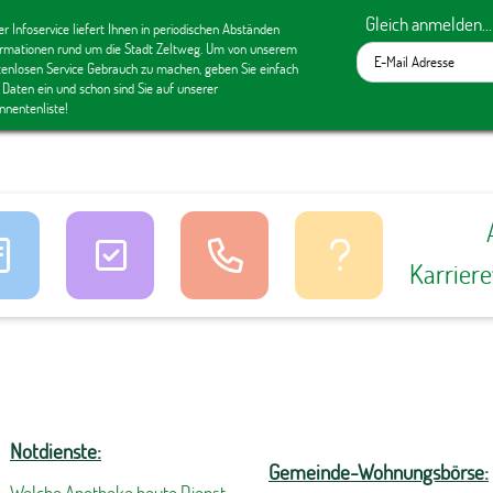
Gleich anmelden...
r Infoservice liefert Ihnen in periodischen Abständen
ormationen rund um die Stadt Zeltweg. Um von unserem
tenlosen Service Gebrauch zu machen, geben Sie einfach
 Daten ein und schon sind Sie auf unserer
nnentenliste!
Karrier
Notdienste:
Gemeinde-Wohnungsbörse:
Welche Apotheke heute Dienst