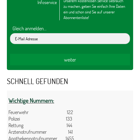
unserem kostenlosen Service Gebrauch
Infoservice
zu machen, geben Sie einfach Ihre Daten
ein und schon sind Sie auf unserer
Abonnentenliste!
Gleich anmelden...
SCHNELL GEFUNDEN
Wichtige Nummern:
Feuerwehr 122
Polizei 133
Rettung 144
Ärztenotrufnummer 141
Apothekennotrufnummer 1455