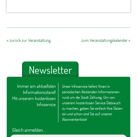
« zurück zur Veranstaltung
zum Veranstaltungskalender »
Newsletter
Immer am aktuellsten
Unser Infoservice liefert Ihnen in
Informationsstand!
periodischen Abständen Informationen
rund um die Stadt Zeltweg. Um von
Mit unserem kostenlosen
unserem kostenlosen Service Gebrauch
Infoservice
zu machen, geben Sie einfach Ihre Daten
ein und schon sind Sie auf unserer
Abonnentenliste!
Gleich anmelden...