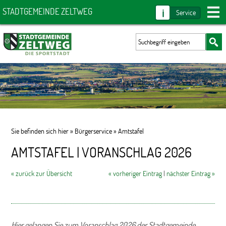
i
STADTGEMEINDE ZELTWEG
Service
Sie befinden sich hier »
Bürgerservice
»
Amtstafel
AMTSTAFEL | VORANSCHLAG 2026
« zurück zur Übersicht
« vorheriger Eintrag
|
nächster Eintrag »
Hier gelangen Sie zum Voranschlag 2026 der Stadtgemeinde