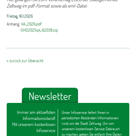
Zeltweg im pdf-Format sowie als xml-Datei:
Freitag, 16.1.2026
Anhang:
VA_2026.pdf
GHD2025q4_62038.zip
« zurück zur Übersicht
Newsletter
Immer am aktuellsten
Unser Infoservice liefert Ihnen in
Informationsstand!
periodischen Abständen Informationen
rund um die Stadt Zeltweg. Um von
Mit unserem kostenlosen
unserem kostenlosen Service Gebrauch
Infoservice
zu machen, geben Sie einfach Ihre Daten