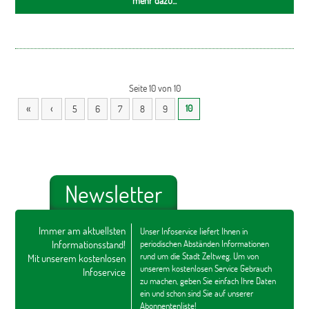
mehr dazu...
Seite 10 von 10
«
‹
10
5
6
7
8
9
Newsletter
Immer am aktuellsten
Unser Infoservice liefert Ihnen in
Informationsstand!
periodischen Abständen Informationen
rund um die Stadt Zeltweg. Um von
Mit unserem kostenlosen
unserem kostenlosen Service Gebrauch
Infoservice
zu machen, geben Sie einfach Ihre Daten
ein und schon sind Sie auf unserer
Abonnentenliste!